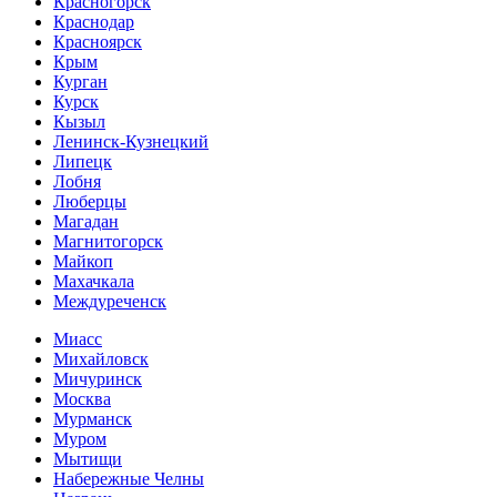
Красногорск
Краснодар
Красноярск
Крым
Курган
Курск
Кызыл
Ленинск-Кузнецкий
Липецк
Лобня
Люберцы
Магадан
Магнитогорск
Майкоп
Махачкала
Междуреченск
Миасс
Михайловск
Мичуринск
Москва
Мурманск
Муром
Мытищи
Набережные Челны