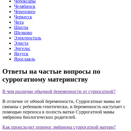
Чебоксары
Челябинск
Череповец
Черкесск
Чита
Шахты
Щелково
Электросталь
Элиста
Энгельс
Якутск
Ярославль
Ответы на
частые вопросы
по
суррогатному материнству
В чем различие обычной беременности от суррогатной?
В отличие от обчной беременности, Суррогатные мамы не
связаны с ребенком генетически, и беременность наступает с
помощью переноса в полость матки Суррогатной мамы
эмбриона биологических родителей.
Как происходит перенос эмбриона суррогатной матери?