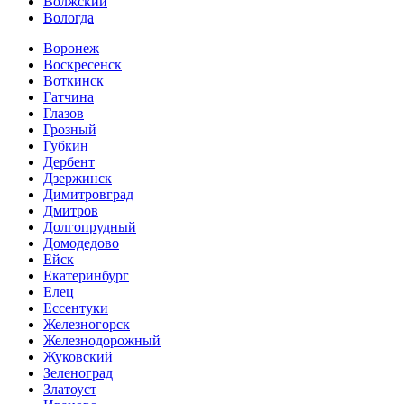
Волжский
Вологда
Воронеж
Воскресенск
Воткинск
Гатчина
Глазов
Грозный
Губкин
Дербент
Дзержинск
Димитровград
Дмитров
Долгопрудный
Домодедово
Ейск
Екатеринбург
Елец
Ессентуки
Железногорск
Железнодорожный
Жуковский
Зеленоград
Златоуст