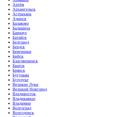
Артём
Архангельск
Астрахань
Ачинск
Балаково
Балашиха
Барнаул
Батайск
Белгород
Бердск
Березники
Бийск
Благовещенск
Братск
Брянск
Бугульма
Бузулуке
Великие Луки
Великий Новгород
Владивосток
Владикавказ
Владимир
Волгоград
Волгодонск