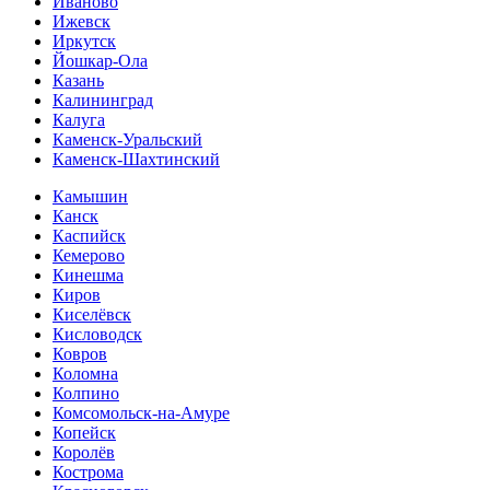
Иваново
Ижевск
Иркутск
Йошкар-Ола
Казань
Калининград
Калуга
Каменск-Уральский
Каменск-Шахтинский
Камышин
Канск
Каспийск
Кемерово
Кинешма
Киров
Киселёвск
Кисловодск
Ковров
Коломна
Колпино
Комсомольск-на-Амуре
Копейск
Королёв
Кострома