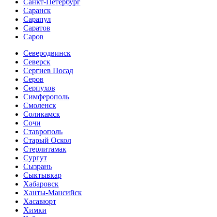
Санкт-Петербург
Саранск
Сарапул
Саратов
Саров
Северодвинск
Северск
Сергиев Посад
Серов
Серпухов
Симферополь
Смоленск
Соликамск
Сочи
Ставрополь
Старый Оскол
Стерлитамак
Сургут
Сызрань
Сыктывкар
Хабаровск
Ханты-Мансийск
Хасавюрт
Химки