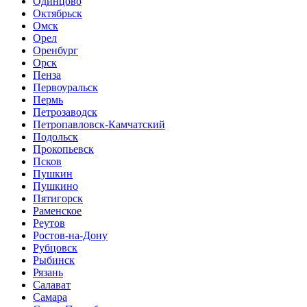
Одинцово
Октябрьск
Омск
Орел
Оренбург
Орск
Пенза
Первоуральск
Пермь
Петрозаводск
Петропавловск-Камчатский
Подольск
Прокопьевск
Псков
Пушкин
Пушкино
Пятигорск
Раменское
Реутов
Ростов-на-Дону
Рубцовск
Рыбинск
Рязань
Салават
Самара