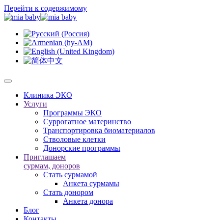
Перейти к содержимому
Клиника ЭКО
Услуги
Программы ЭКО
Суррогатное материнство
Транспортировка биоматериалов
Стволовые клетки
Донорские программы
Приглашаем
сурмам, доноров
Стать сурмамой
Анкета сурмамы
Стать донором
Анкета донора
Блог
Контакты