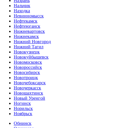
Назрань
Нальчик
Находка
Невинномысск
Нефтекамск
Нефтеюганск
Нижневартовск
Нижнекамск
Нижний Новгород
Нижний Тагил
Новокузнецк
Новокуйбышевск
Новомосковск
Новороссийск
Новосибирск
Новотроицк
Новочебоксарск
Новочеркасск
Новошахтинск
Новый Уренгой
Ногинск
Норильск
Ноябрьск
Обнинск