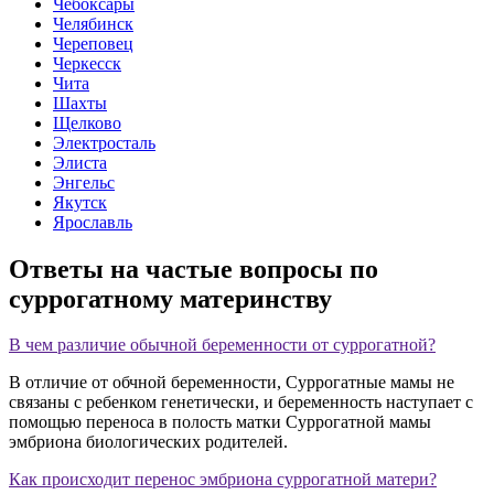
Чебоксары
Челябинск
Череповец
Черкесск
Чита
Шахты
Щелково
Электросталь
Элиста
Энгельс
Якутск
Ярославль
Ответы на
частые вопросы
по
суррогатному материнству
В чем различие обычной беременности от суррогатной?
В отличие от обчной беременности, Суррогатные мамы не
связаны с ребенком генетически, и беременность наступает с
помощью переноса в полость матки Суррогатной мамы
эмбриона биологических родителей.
Как происходит перенос эмбриона суррогатной матери?