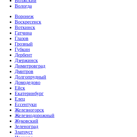
Волжский
Вологда
Воронеж
Воскресенск
Воткинск
Гатчина
Глазов
Грозный
Губкин
Дербент
Дзержинск
Димитровград
Дмитров
Долгопрудный
Домодедово
Ейск
Екатеринбург
Елец
Ессентуки
Железногорск
Железнодорожный
Жуковский
Зеленоград
Златоуст