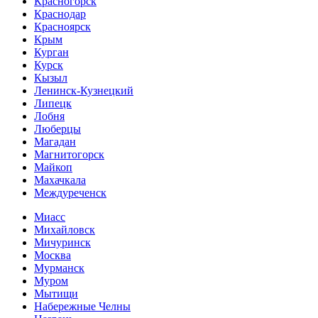
Красногорск
Краснодар
Красноярск
Крым
Курган
Курск
Кызыл
Ленинск-Кузнецкий
Липецк
Лобня
Люберцы
Магадан
Магнитогорск
Майкоп
Махачкала
Междуреченск
Миасс
Михайловск
Мичуринск
Москва
Мурманск
Муром
Мытищи
Набережные Челны