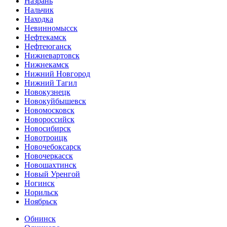
Назрань
Нальчик
Находка
Невинномысск
Нефтекамск
Нефтеюганск
Нижневартовск
Нижнекамск
Нижний Новгород
Нижний Тагил
Новокузнецк
Новокуйбышевск
Новомосковск
Новороссийск
Новосибирск
Новотроицк
Новочебоксарск
Новочеркасск
Новошахтинск
Новый Уренгой
Ногинск
Норильск
Ноябрьск
Обнинск