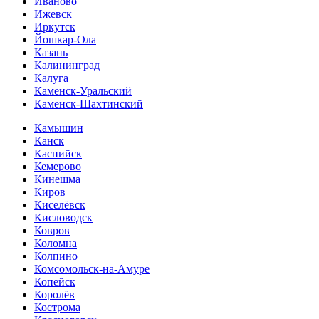
Иваново
Ижевск
Иркутск
Йошкар-Ола
Казань
Калининград
Калуга
Каменск-Уральский
Каменск-Шахтинский
Камышин
Канск
Каспийск
Кемерово
Кинешма
Киров
Киселёвск
Кисловодск
Ковров
Коломна
Колпино
Комсомольск-на-Амуре
Копейск
Королёв
Кострома