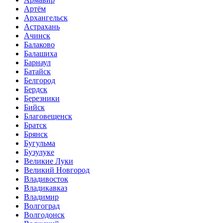
Артём
Архангельск
Астрахань
Ачинск
Балаково
Балашиха
Барнаул
Батайск
Белгород
Бердск
Березники
Бийск
Благовещенск
Братск
Брянск
Бугульма
Бузулуке
Великие Луки
Великий Новгород
Владивосток
Владикавказ
Владимир
Волгоград
Волгодонск