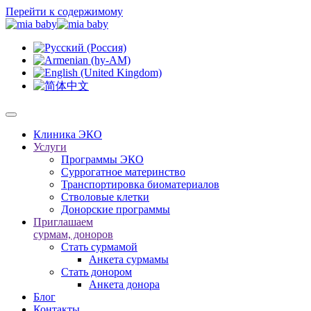
Перейти к содержимому
Клиника ЭКО
Услуги
Программы ЭКО
Суррогатное материнство
Транспортировка биоматериалов
Стволовые клетки
Донорские программы
Приглашаем
сурмам, доноров
Стать сурмамой
Анкета сурмамы
Стать донором
Анкета донора
Блог
Контакты