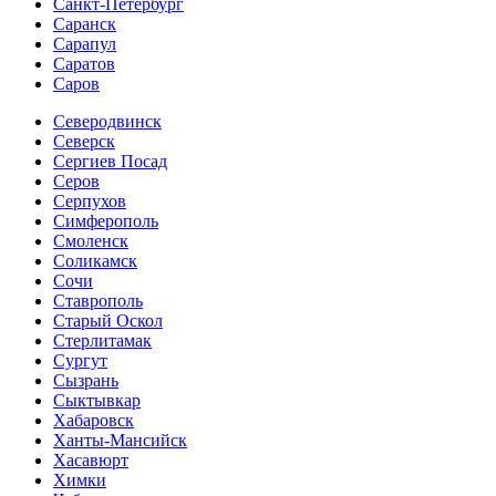
Санкт-Петербург
Саранск
Сарапул
Саратов
Саров
Северодвинск
Северск
Сергиев Посад
Серов
Серпухов
Симферополь
Смоленск
Соликамск
Сочи
Ставрополь
Старый Оскол
Стерлитамак
Сургут
Сызрань
Сыктывкар
Хабаровск
Ханты-Мансийск
Хасавюрт
Химки