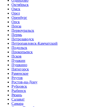
Одинцово
Октябрьск
Омск
Орел
Оренбург
Орск
Пенза
Первоуральск
Пермь
Петрозаводск
Петропавловск-Камчатский
Подольск
Прокопьевск
Псков
Пушкин
Пушкино
Пятигорск
Раменское
Реутов
Ростов-на-Дону
Рубцовск
Рыбинск
Рязань
Салават
Самара